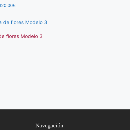
Rango
120,00
€
de
precios:
desde
80,00€
hasta
de flores Modelo 3
120,00€
Navegación