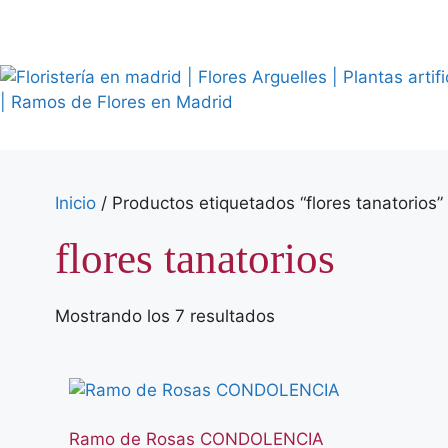
Saltar
al
contenido
Inicio
/ Productos etiquetados “flores tanatorios”
flores tanatorios
Ordenado
Mostrando los 7 resultados
por
precio:
bajo
a
Ramo de Rosas CONDOLENCIA
alto