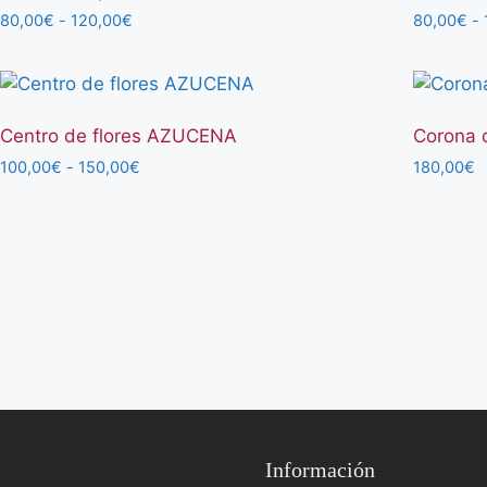
Rango
80,00
€
-
120,00
€
80,00
€
-
de
precios:
desde
80,00€
hasta
Centro de flores AZUCENA
Corona 
120,00€
Rango
100,00
€
-
150,00
€
180,00
€
de
precios:
desde
100,00€
hasta
150,00€
Información