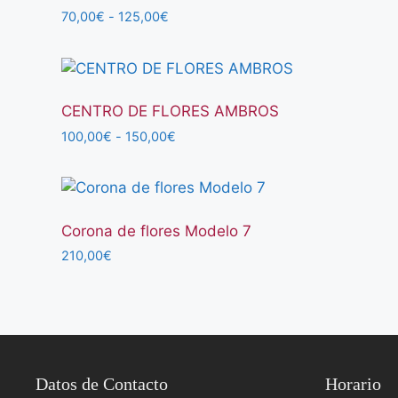
Rango
70,00
€
-
125,00
€
de
precios:
desde
70,00€
hasta
CENTRO DE FLORES AMBROS
125,00€
Rango
100,00
€
-
150,00
€
de
precios:
desde
100,00€
hasta
Corona de flores Modelo 7
150,00€
210,00
€
Datos de Contacto
Horario