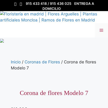
Saltar
915 433 418 / 915 436 025
ENTREGA A
al
DOMICILIO
contenido
Me
Inicio
/
Coronas de Flores
/ Corona de flores
Modelo 7
Corona de flores Modelo 7