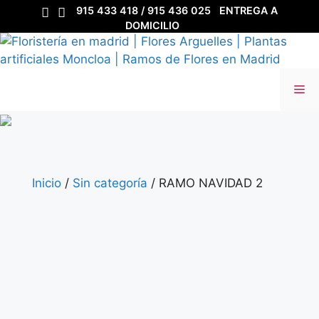
Saltar
915 433 418 / 915 436 025
ENTREGA A
al
DOMICILIO
contenido
Me
Inicio
/
Sin categoría
/ RAMO NAVIDAD 2