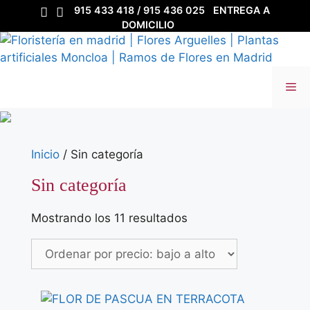
Saltar
915 433 418 / 915 436 025
ENTREGA A
al
DOMICILIO
contenido
Me
Inicio
/ Sin categoría
Sin categoría
Ordenado
Mostrando los 11 resultados
por
precio:
bajo
a
alto