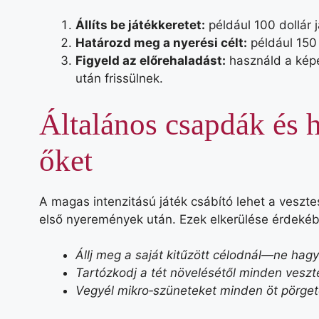
Állíts be játékkeretet:
például 100 dollár 
Határozd meg a nyerési célt:
például 150 
Figyeld az előrehaladást:
használd a képe
után frissülnek.
Általános csapdák és 
őket
A magas intenzitású játék csábító lehet a veszt
első nyeremények után. Ezek elkerülése érdeké
Állj meg a saját kitűzött célodnál—ne hagyd
Tartózkodj a tét növelésétől minden vesz
Vegyél mikro‑szüneteket minden öt pörgeté