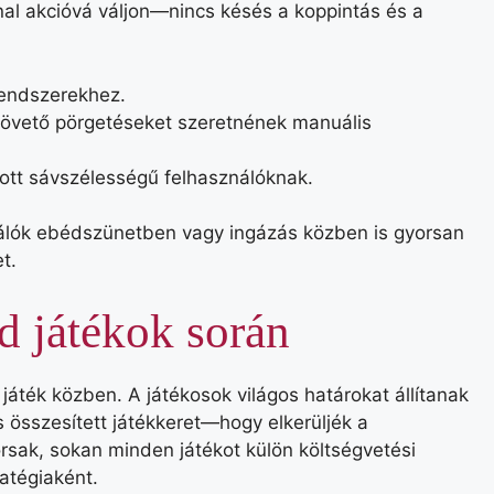
al akcióvá váljon—nincs késés a koppintás és a
rendszerekhez.
követő pörgetéseket szeretnének manuális
ott sávszélességű felhasználóknak.
ználók ebédszünetben vagy ingázás közben is gyorsan
t.
d játékok során
d játék közben. A játékosok világos határokat állítanak
 összesített játékkeret—hogy elkerüljék a
orsak, sokan minden játékot külön költségvetési
atégiaként.