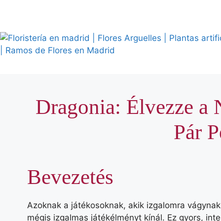
Saltar
al
contenido
Dragonia: Élvezze a 
Pár P
Bevezetés
Azoknak a játékosoknak, akik izgalomra vágynak
mégis izgalmas játékélményt kínál. Ez gyors, int