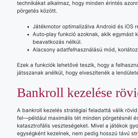
technikákat alkalmaz, hogy minden érintés azonn
pörgetés között.
Játékmotor optimalizálva Android és iOS 
Auto‑play funkció azoknak, akik egymást 
beavatkozás nélkül.
Alacsony adatfelhasználású mód, korlátoz
Ezek a funkciók lehetővé teszik, hogy a felhas
játsszanak anélkül, hogy elveszítenék a lendülete
Bankroll kezelése rövi
A bankroll kezelés stratégiai feladattá válik rövi
fel—például maximális tét minden pörgetésnél és
katasztrofális veszteségeket. Mivel a játékok gy
egységként kezelnek, nem pedig hosszú távú str