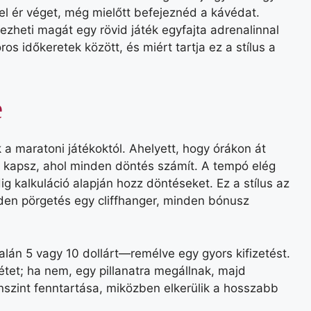
l ér véget, még mielőtt befejeznéd a kávédat.
zheti magát egy rövid játék egyfajta adrenalinnal
s időkeretek között, és miért tartja ez a stílus a
e
a maratoni játékoktól. Ahelyett, hogy órákon át
t kapsz, ahol minden döntés számít. A tempó elég
 kalkuláció alapján hozz döntéseket. Ez a stílus az
en pörgetés egy cliffhanger, minden bónusz
lán 5 vagy 10 dollárt—remélve egy gyors kifizetést.
étet; ha nem, egy pillanatra megállnak, majd
inszint fenntartása, miközben elkerülik a hosszabb