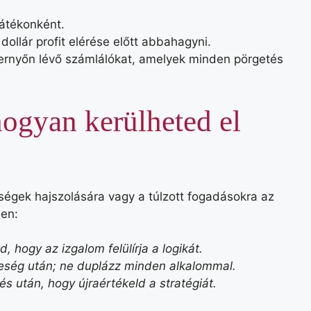
játékonként.
dollár profit elérése előtt abbahagyni.
rnyőn lévő számlálókat, amelyek minden pörgetés
hogyan kerülheted el
eségek hajszolására vagy a túlzott fogadásokra az
ben:
, hogy az izgalom felülírja a logikát.
teség után; ne duplázz minden alkalommal.
s után, hogy újraértékeld a stratégiát.