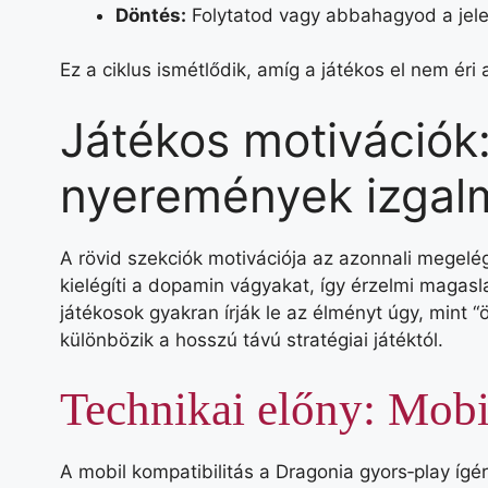
Döntés:
Folytatod vagy abbahagyod a jelenl
Ez a ciklus ismétlődik, amíg a játékos el nem éri 
Játékos motivációk
nyeremények izgal
A rövid szekciók motivációja az azonnali megelég
kielégíti a dopamin vágyakat, így érzelmi magasla
játékosok gyakran írják le az élményt úgy, mint “ö
különbözik a hosszú távú stratégiai játéktól.
Technikai előny: Mobi
A mobil kompatibilitás a Dragonia gyors‑play ígé