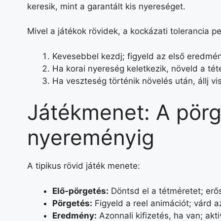
keresik, mint a garantált kis nyereséget.
Mivel a játékok rövidek, a kockázati tolerancia pe
Kevesebbel kezdj; figyeld az első eredmé
Ha korai nyereség keletkezik, növeld a tét
Ha veszteség történik növelés után, állj vi
Játékmenet: A pörg
nyereményig
A tipikus rövid játék menete:
Elő‑pörgetés:
Döntsd el a tétméretet; erős
Pörgetés:
Figyeld a reel animációt; várd 
Eredmény:
Azonnali kifizetés, ha van; akt