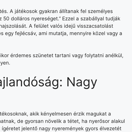
s. A játékosok gyakran állítanak fel személyes
50 dolláros nyereséget.” Ezzel a szabállyal tudják
ajszolását. A felület valós idejű visszacsatolást
s egy fejlécsáv, ami mutatja, mennyire közel vagy a
mikor érdemes szünetet tartani vagy folytatni anélkül,
yen.
hajlandóság: Nagy
átékosoknak, akik kényelmesen érzik magukat a
atnak, de gyorsan növelik a tétet, ha nyerősor alakul
az ígéretet jelentő nagy nyeremények gyors élvezetét