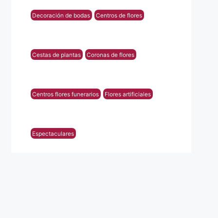
Decoración de bodas
Centros de flores
Cestas de plantas
Coronas de flores
Centros flores funerarios
Flores artificiales
Espectaculares