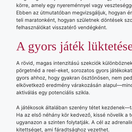
körre, amely egy nyereménnyel vagy veszteségge
Ebben az útmutatóban megvizsgáljuk, hogyan ére
teli maratonként, hogyan születnek döntések szoro
felhasználókat visszatérő vendégként.
A gyors játék lüktetés
A rövid, magas intenzitású szekciók különböznek 
pörgetnéd a reel-eket, sorozatos gyors játékoka
gyors ahhoz, hogy gyakran ösztönösen, nem pedig
elkövetkező eredmény várakozásán alapul—mind
aktiválás egy potenciális szikla.
A játékosok általában szerény tétet kezdenek—ta
Ha az első néhány kör kedvező, kissé növelik a t
ugyanazon a szinten folytatják. A cél az adrenal
kitettséget, ami fáradtsághoz vezethet.