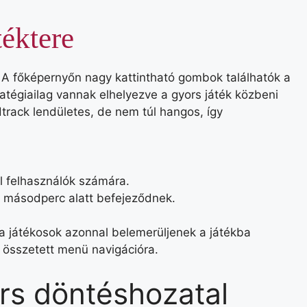
téktere
. A főképernyőn nagy kattintható gombok találhatók a
ratégiailag vannak elhelyezve a gyors játék közbeni
rack lendületes, de nem túl hangos, így
l felhasználók számára.
t másodperc alatt befejeződnek.
 a játékosok azonnal belemerüljenek a játékba
y összetett menü navigációra.
rs döntéshozatal