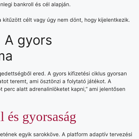
egi bankroll és cél alapján.
a kitűzött célt vagy úgy nem dönt, hogy kijelentkezik.
: A gyors
ma
edettségből ered. A gyors kifizetési ciklus gyorsan
tot teremt, ami ösztönzi a folytató játékot. A
t perc alatt adrenalinlöketet kapni,” ami jelentősen
l és gyorsaság
retének egyik sarokköve. A platform adaptív tervezési