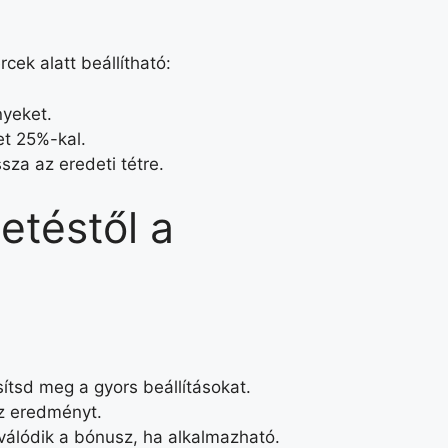
rcek alatt beállítható:
nyeket.
et 25%-kal.
ssza az eredeti tétre.
etéstől a
ítsd meg a gyors beállításokat.
az eredményt.
iválódik a bónusz, ha alkalmazható.