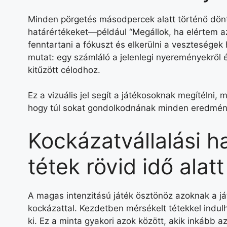
Minden pörgetés másodpercek alatt történő dönté
határértékeket—például “Megállok, ha elértem az 
fenntartani a fókuszt és elkerülni a veszteségek h
mutat: egy számláló a jelenlegi nyereményekről é
kitűzött célodhoz.
Ez a vizuális jel segít a játékosoknak megítélni, 
hogy túl sokat gondolkodnának minden eredmén
Kockázatvállalási 
tétek rövid idő alatt
A magas intenzitású játék ösztönöz azoknak a j
kockázattal. Kezdetben mérsékelt tétekkel indulh
ki. Ez a minta gyakori azok között, akik inkább 