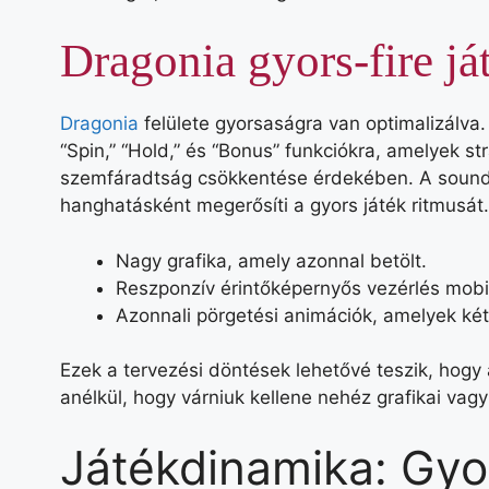
Dragonia gyors‑fire já
Dragonia
felülete gyorsaságra van optimalizálva
“Spin,” “Hold,” és “Bonus” funkciókra, amelyek st
szemfáradtság csökkentése érdekében. A soundt
hanghatásként megerősíti a gyors játék ritmusát.
Nagy grafika, amely azonnal betölt.
Reszponzív érintőképernyős vezérlés mobi
Azonnali pörgetési animációk, amelyek ké
Ezek a tervezési döntések lehetővé teszik, hogy
anélkül, hogy várniuk kellene nehéz grafikai vag
Játékdinamika: Gyo