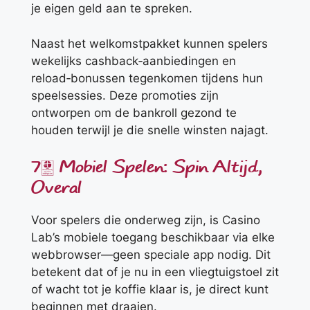
je eigen geld aan te spreken.
Naast het welkomstpakket kunnen spelers
wekelijks cashback‑aanbiedingen en
reload‑bonussen tegenkomen tijdens hun
speelsessies. Deze promoties zijn
ontworpen om de bankroll gezond te
houden terwijl je die snelle winsten najagt.
7. Mobiel Spelen: Spin Altijd,
Overal
Voor spelers die onderweg zijn, is Casino
Lab’s mobiele toegang beschikbaar via elke
webbrowser—geen speciale app nodig. Dit
betekent dat of je nu in een vliegtuigstoel zit
of wacht tot je koffie klaar is, je direct kunt
beginnen met draaien.