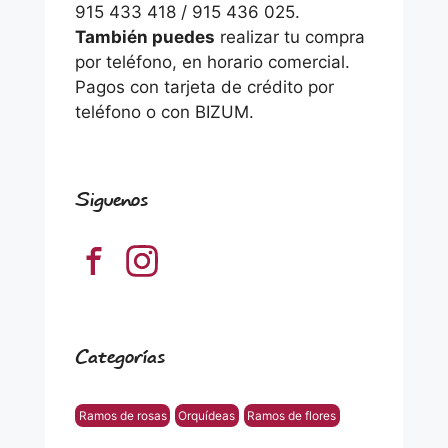
915 433 418 / 915 436 025.
También puedes
realizar tu compra
por teléfono, en horario comercial.
Pagos con tarjeta de crédito por
teléfono o con BIZUM.
Siguenos
Categorías
Ramos de rosas
Orquídeas
Ramos de flores