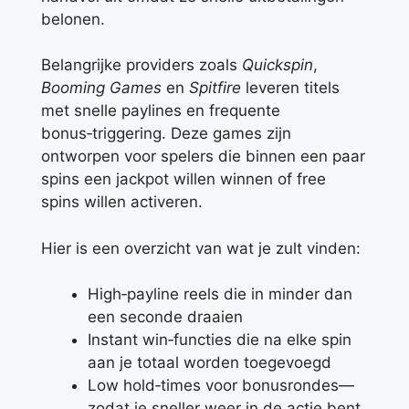
belonen.
Belangrijke providers zoals
Quickspin
,
Booming Games
en
Spitfire
leveren titels
met snelle paylines en frequente
bonus‑triggering. Deze games zijn
ontworpen voor spelers die binnen een paar
spins een jackpot willen winnen of free
spins willen activeren.
Hier is een overzicht van wat je zult vinden:
High‑payline reels die in minder dan
een seconde draaien
Instant win‑functies die na elke spin
aan je totaal worden toegevoegd
Low hold‑times voor bonusrondes—
zodat je sneller weer in de actie bent