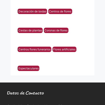
Decoración de bodas
Centros de flores
Cestas de plantas
Coronas de flores
Centros flores funerarios
Flores artificiales
Espectaculares
Datos de Contacto