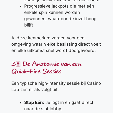
Progressieve jackpots die met één
enkele spin kunnen worden
gewonnen, waardoor de inzet hoog
blijft
Al deze kenmerken zorgen voor een
omgeving waarin elke beslissing direct voelt
en elke uitkomst snel wordt doorgevoerd.
3. De Anatomie van een
Quick‑Fire Sessies
Een typische high‑intensity sessie bij Casino
Lab ziet er als volgt uit:
Stap Eén:
Je logt in en gaat direct
naar de slot lobby.