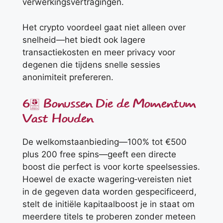
verwerkingsvertragingen.
Het crypto voordeel gaat niet alleen over
snelheid—het biedt ook lagere
transactiekosten en meer privacy voor
degenen die tijdens snelle sessies
anonimiteit prefereren.
6. Bonussen Die de Momentum
Vast Houden
De welkomstaanbieding—100% tot €500
plus 200 free spins—geeft een directe
boost die perfect is voor korte speelsessies.
Hoewel de exacte wagering‑vereisten niet
in de gegeven data worden gespecificeerd,
stelt de initiële kapitaalboost je in staat om
meerdere titels te proberen zonder meteen