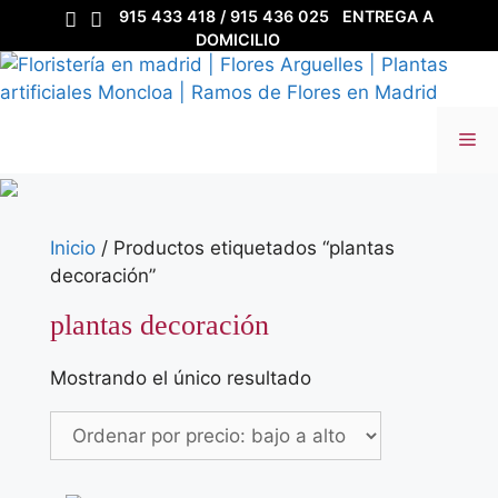
Saltar
915 433 418 / 915 436 025
ENTREGA A
al
DOMICILIO
contenido
Me
Inicio
/ Productos etiquetados “plantas
decoración”
plantas decoración
Mostrando el único resultado