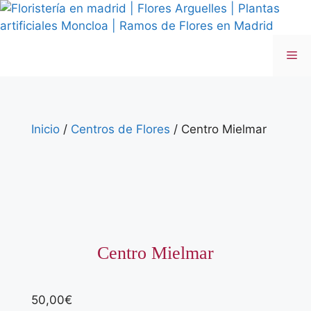
Saltar
al
contenido
Me
Inicio
/
Centros de Flores
/ Centro Mielmar
Centro Mielmar
50,00
€