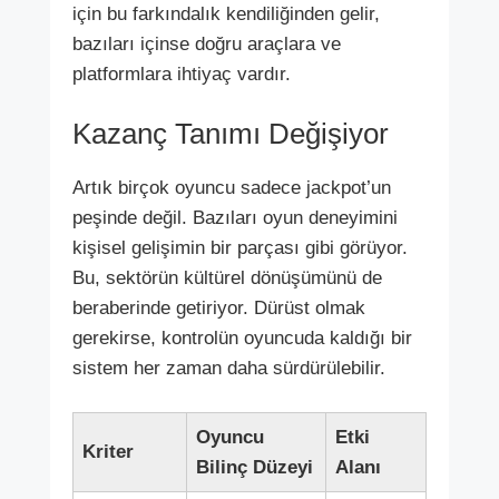
için bu farkındalık kendiliğinden gelir,
bazıları içinse doğru araçlara ve
platformlara ihtiyaç vardır.
Kazanç Tanımı Değişiyor
Artık birçok oyuncu sadece jackpot’un
peşinde değil. Bazıları oyun deneyimini
kişisel gelişimin bir parçası gibi görüyor.
Bu, sektörün kültürel dönüşümünü de
beraberinde getiriyor. Dürüst olmak
gerekirse, kontrolün oyuncuda kaldığı bir
sistem her zaman daha sürdürülebilir.
Oyuncu
Etki
Kriter
Bilinç Düzeyi
Alanı