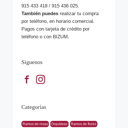
915 433 418 / 915 436 025.
También puedes
realizar tu compra
por teléfono, en horario comercial.
Pagos con tarjeta de crédito por
teléfono o con BIZUM.
Siguenos
Categorías
Ramos de rosas
Orquídeas
Ramos de flores