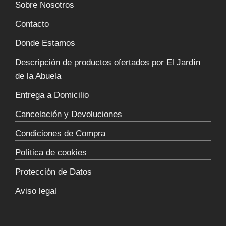
Sobre Nosotros
Contacto
Donde Estamos
Descripción de productos ofertados por El Jardín
de la Abuela
Entrega a Domicilio
Cancelación y Devoluciones
Condiciones de Compra
Política de cookies
Protección de Datos
Aviso legal