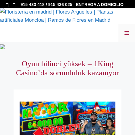
Saltar
915 433 418 / 915 436 025
ENTREGA A DOMICILIO
al
contenido
Me
Oyun bilinci yüksek – 1King
Casino’da sorumluluk kazanıyor