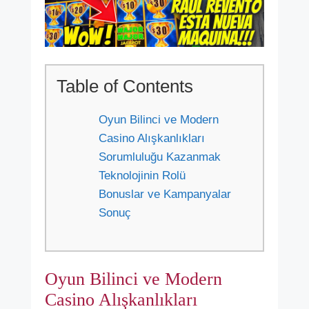
Table of Contents
Oyun Bilinci ve Modern
Casino Alışkanlıkları
Sorumluluğu Kazanmak
Teknolojinin Rolü
Bonuslar ve Kampanyalar
Sonuç
Oyun Bilinci ve Modern
Casino Alışkanlıkları