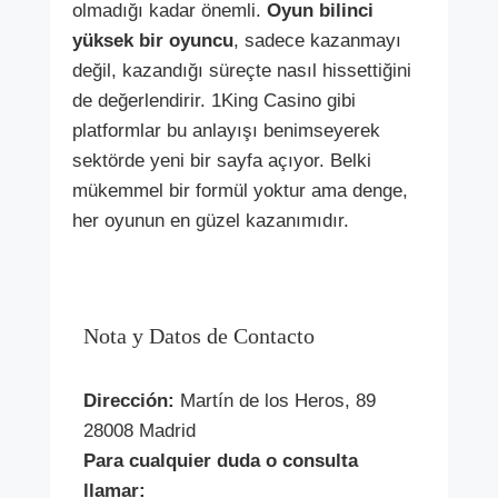
olmadığı kadar önemli.
Oyun bilinci
yüksek bir oyuncu
, sadece kazanmayı
değil, kazandığı süreçte nasıl hissettiğini
de değerlendirir. 1King Casino gibi
platformlar bu anlayışı benimseyerek
sektörde yeni bir sayfa açıyor. Belki
mükemmel bir formül yoktur ama denge,
her oyunun en güzel kazanımıdır.
Nota y Datos de Contacto
Dirección:
Martín de los Heros, 89
28008 Madrid
Para cualquier duda o consulta
llamar: