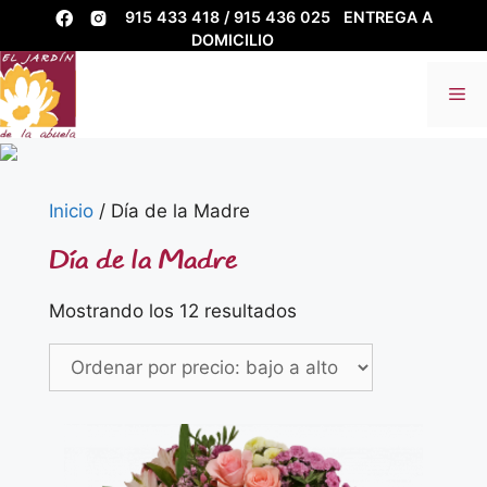
Saltar
915 433 418 / 915 436 025
ENTREGA A
al
DOMICILIO
contenido
Me
Inicio
/ Día de la Madre
Día de la Madre
Ordenado
Mostrando los 12 resultados
por
precio:
bajo
a
alto