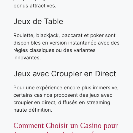
bonus attractives.
Jeux de Table
Roulette, blackjack, baccarat et poker sont
disponibles en version instantanée avec des
règles classiques ou des variantes
innovantes.
Jeux avec Croupier en Direct
Pour une expérience encore plus immersive,
certains casinos proposent des jeux avec
croupier en direct, diffusés en streaming
haute définition.
Comment Choisir un Casino pour