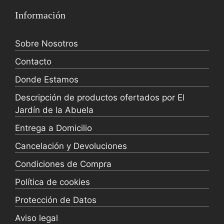
Información
Sobre Nosotros
Contacto
Donde Estamos
Descripción de productos ofertados por El
Jardín de la Abuela
Entrega a Domicilio
Cancelación y Devoluciones
Condiciones de Compra
Política de cookies
Protección de Datos
Aviso legal