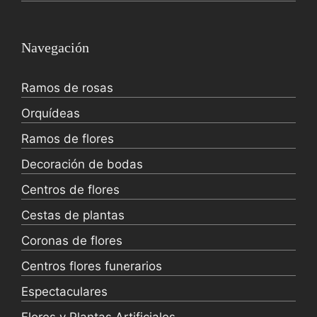
Navegación
Ramos de rosas
Orquídeas
Ramos de flores
Decoración de bodas
Centros de flores
Cestas de plantas
Coronas de flores
Centros flores funerarios
Espectaculares