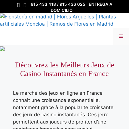
Saltar
915 433 418 / 915 436 025
ENTREGA A
al
DOMICILIO
contenido
Me
Découvrez les Meilleurs Jeux de
Casino Instantanés en France
Le marché des jeux en ligne en France
connaît une croissance exponentielle,
notamment grâce à la popularité croissante
des jeux de casino instantanés. Ces jeux
permettent aux joueurs de profiter d’une