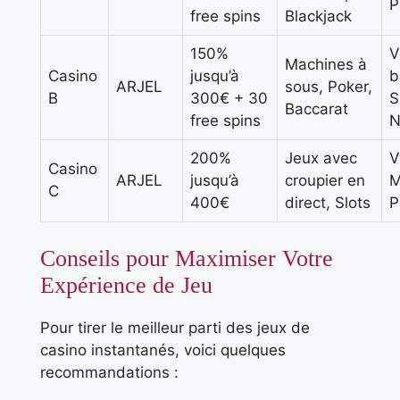
P
free spins
Blackjack
150%
V
Machines à
Casino
jusqu’à
b
ARJEL
sous, Poker,
B
300€ + 30
S
Baccarat
free spins
N
200%
Jeux avec
V
Casino
ARJEL
jusqu’à
croupier en
M
C
400€
direct, Slots
P
Conseils pour Maximiser Votre
Expérience de Jeu
Pour tirer le meilleur parti des jeux de
casino instantanés, voici quelques
recommandations :