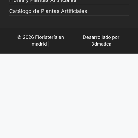
Flores y Plantas Artificiales
Catálogo de Plantas Artificiales
© 2026 Floristería en
Desarrollado por
madrid |
3dmatica