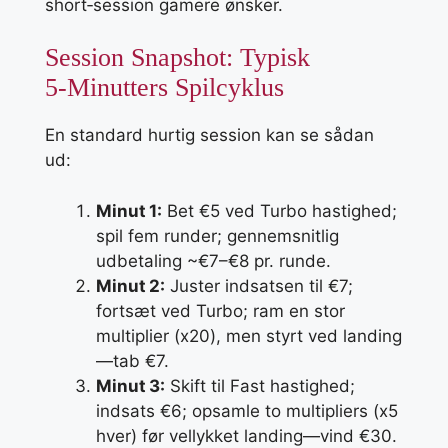
short‑session gamere ønsker.
Session Snapshot: Typisk
5‑Minutters Spilcyklus
En standard hurtig session kan se sådan
ud:
Minut 1:
Bet €5 ved Turbo hastighed;
spil fem runder; gennemsnitlig
udbetaling ~€7–€8 pr. runde.
Minut 2:
Juster indsatsen til €7;
fortsæt ved Turbo; ram en stor
multiplier (x20), men styrt ved landing
—tab €7.
Minut 3:
Skift til Fast hastighed;
indsats €6; opsamle to multipliers (x5
hver) før vellykket landing—vind €30.