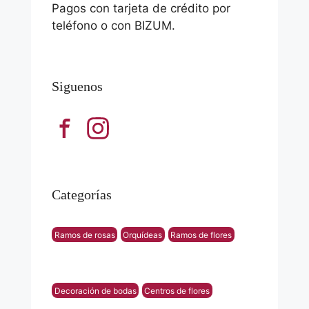
Pagos con tarjeta de crédito por
teléfono o con BIZUM.
Siguenos
Categorías
Ramos de rosas
Orquídeas
Ramos de flores
Decoración de bodas
Centros de flores