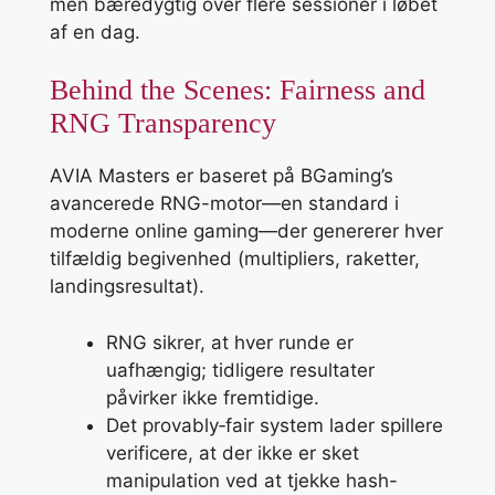
men bæredygtig over flere sessioner i løbet
af en dag.
Behind the Scenes: Fairness and
RNG Transparency
AVIA Masters er baseret på BGaming’s
avancerede RNG-motor—en standard i
moderne online gaming—der genererer hver
tilfældig begivenhed (multipliers, raketter,
landingsresultat).
RNG sikrer, at hver runde er
uafhængig; tidligere resultater
påvirker ikke fremtidige.
Det provably‑fair system lader spillere
verificere, at der ikke er sket
manipulation ved at tjekke hash-