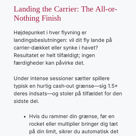
Landing the Carrier: The All-or-
Nothing Finish
Højdepunket i hver flyvning er
landingsbeslutningen: vil dit fly lande på
carrier-dækket eller synke i havet?
Resultatet er helt tilfældigt; ingen
færdigheder kan påvirke det.
Under intense sessioner sætter spillere
typisk en hurtig cash‑out grænse—sig 1.5×
deres indsats—og stoler på tilfældet for den
sidste del.
Hvis du rammer din grænse, før en
rocket eller multiplier bringer dig tæt
på din limit, sikrer du automatisk det