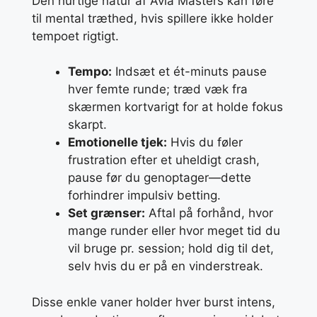
Den hurtige natur af Avia Masters kan føre
til mental træthed, hvis spillere ikke holder
tempoet rigtigt.
Tempo:
Indsæt et ét-minuts pause
hver femte runde; træd væk fra
skærmen kortvarigt for at holde fokus
skarpt.
Emotionelle tjek:
Hvis du føler
frustration efter et uheldigt crash,
pause før du genoptager—dette
forhindrer impulsiv betting.
Set grænser:
Aftal på forhånd, hvor
mange runder eller hvor meget tid du
vil bruge pr. session; hold dig til det,
selv hvis du er på en vinderstreak.
Disse enkle vaner holder hver burst intens,