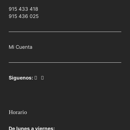
915 433 418
915 436 025
Mi Cuenta
Siguenos:
Horario
De lunes a viernes: