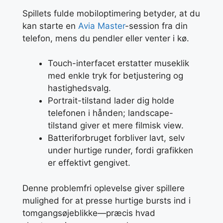
Spillets fulde mobiloptimering betyder, at du
kan starte en
Avia Master
-session fra din
telefon, mens du pendler eller venter i kø.
Touch-interfacet erstatter museklik
med enkle tryk for betjustering og
hastighedsvalg.
Portrait-tilstand lader dig holde
telefonen i hånden; landscape-
tilstand giver et mere filmisk view.
Batteriforbruget forbliver lavt, selv
under hurtige runder, fordi grafikken
er effektivt gengivet.
Denne problemfri oplevelse giver spillere
mulighed for at presse hurtige bursts ind i
tomgangsøjeblikke—præcis hvad