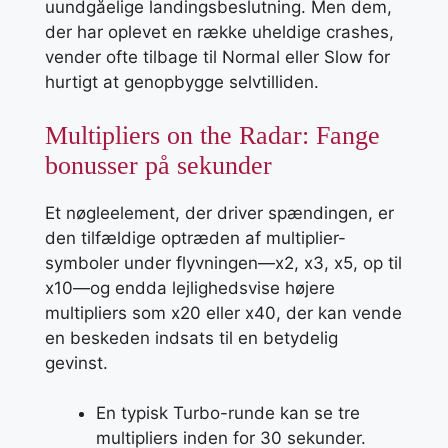
uundgåelige landingsbeslutning. Men dem,
der har oplevet en række uheldige crashes,
vender ofte tilbage til Normal eller Slow for
hurtigt at genopbygge selvtilliden.
Multipliers on the Radar: Fange
bonusser på sekunder
Et nøgleelement, der driver spændingen, er
den tilfældige optræden af multiplier-
symboler under flyvningen—x2, x3, x5, op til
x10—og endda lejlighedsvise højere
multipliers som x20 eller x40, der kan vende
en beskeden indsats til en betydelig
gevinst.
En typisk Turbo-runde kan se tre
multipliers inden for 30 sekunder.