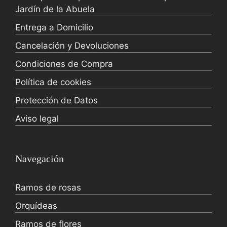
Jardín de la Abuela
Entrega a Domicilio
Cancelación y Devoluciones
Condiciones de Compra
Política de cookies
Protección de Datos
Aviso legal
Navegación
Ramos de rosas
Orquídeas
Ramos de flores