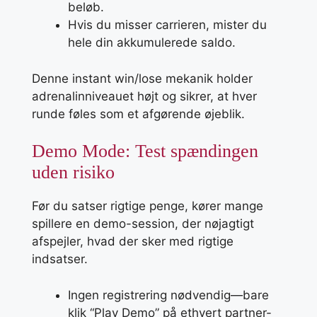
beløb.
Hvis du misser carrieren, mister du
hele din akkumulerede saldo.
Denne instant win/lose mekanik holder
adrenalinniveauet højt og sikrer, at hver
runde føles som et afgørende øjeblik.
Demo Mode: Test spændingen
uden risiko
Før du satser rigtige penge, kører mange
spillere en demo-session, der nøjagtigt
afspejler, hvad der sker med rigtige
indsatser.
Ingen registrering nødvendig—bare
klik “Play Demo” på ethvert partner-