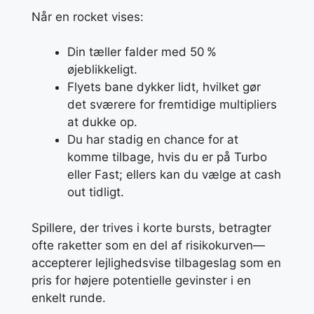
Når en rocket vises:
Din tæller falder med 50 %
øjeblikkeligt.
Flyets bane dykker lidt, hvilket gør
det sværere for fremtidige multipliers
at dukke op.
Du har stadig en chance for at
komme tilbage, hvis du er på Turbo
eller Fast; ellers kan du vælge at cash
out tidligt.
Spillere, der trives i korte bursts, betragter
ofte raketter som en del af risikokurven—
accepterer lejlighedsvise tilbageslag som en
pris for højere potentielle gevinster i en
enkelt runde.